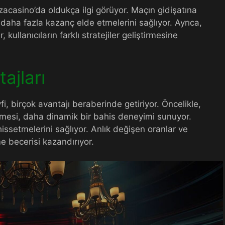
mzacasino’da oldukça ilgi görüyor. Maçın gidişatına
daha fazla kazanç elde etmelerini sağlıyor. Ayrıca,
, kullanıcıların farklı stratejiler geliştirmesine
ajları
fi, birçok avantajı beraberinde getiriyor. Öncelikle,
ilmesi, daha dinamik bir bahis deneyimi sunuyor.
issetmelerini sağlıyor. Anlık değişen oranlar ve
me becerisi kazandırıyor.