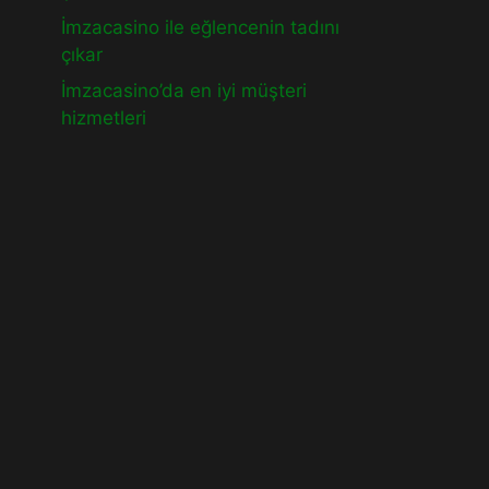
İmzacasino ile eğlencenin tadını
çıkar
İmzacasino’da en iyi müşteri
hizmetleri