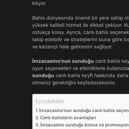
kılıyor.
Bahis dünyasında önemli bir yere sahip ol
yüksek kaliteli hizmet ile dikkat çekiyor.
oldukça kolay. Ayrıca, canlı bahis seçenek
takip edebilir ve stratejilerini buna göre b
ve kazançlı hale gelmesini sağlıyor.
İmzacasino’nun sunduğu
canlı bahis keyf
oyun seçenekleri ve etkinliklerle kullanıcıla
sunduğu
canlı bahis keyfi hakkında daha 
etmeniz gerektiğini keşfedeceksiniz.
İçindekiler
İmzacasino’nun sunduğu canlı bahis seçen
Canlı bahislerin avantajları
İmzacasino sunduğu bonus ve promosyon