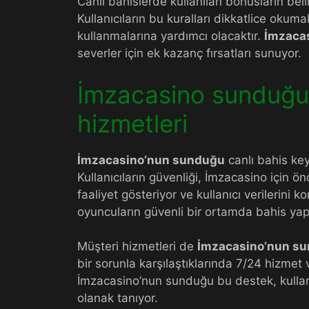
Canlı bahislerde kullanılan bonusların bel
Kullanıcıların bu kuralları dikkatlice okuma
kullanmalarına yardımcı olacaktır.
İmzaca
severler için ek kazanç fırsatları sunuyor.
İmzacasino sunduğu g
hizmetleri
İmzacasino’nun sunduğu
canlı bahis key
Kullanıcıların güvenliği, İmzacasino için önc
faaliyet gösteriyor ve kullanıcı verilerini
oyuncuların güvenli bir ortamda bahis yapm
Müşteri hizmetleri de
İmzacasino’nun s
bir sorunla karşılaştıklarında 7/24 hizmet 
İmzacasino’nun sunduğu bu destek, kullanıc
olanak tanıyor.