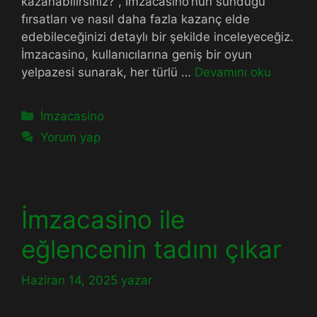
kazanabilirsiniz? , İmzacasino’nun sunduğu
fırsatları ve nasıl daha fazla kazanç elde
edebileceğinizi detaylı bir şekilde inceleyeceğiz.
İmzacasino, kullanıcılarına geniş bir oyun
yelpazesi sunarak, her türlü …
Devamını oku
Kategoriler
İmzacasino
Yorum yap
İmzacasino ile
eğlencenin tadını çıkar
Haziran 14, 2025
yazar