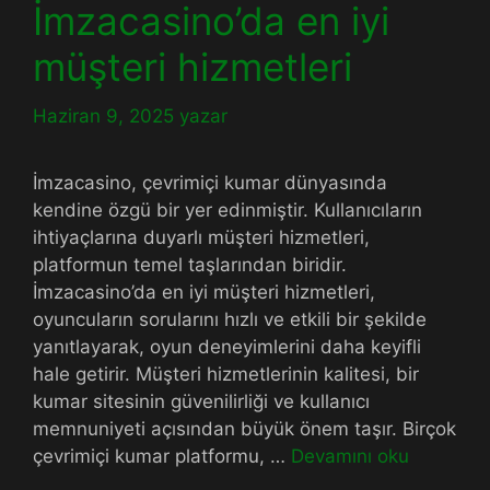
İmzacasino’da en iyi
müşteri hizmetleri
Haziran 9, 2025
yazar
İmzacasino, çevrimiçi kumar dünyasında
kendine özgü bir yer edinmiştir. Kullanıcıların
ihtiyaçlarına duyarlı müşteri hizmetleri,
platformun temel taşlarından biridir.
İmzacasino’da en iyi müşteri hizmetleri,
oyuncuların sorularını hızlı ve etkili bir şekilde
yanıtlayarak, oyun deneyimlerini daha keyifli
hale getirir. Müşteri hizmetlerinin kalitesi, bir
kumar sitesinin güvenilirliği ve kullanıcı
memnuniyeti açısından büyük önem taşır. Birçok
çevrimiçi kumar platformu, …
Devamını oku