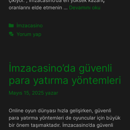
çıkıyor. , İmzacasino’da en yüksek kazanç
oranlarını elde etmenin …
Devamını oku
Kategoriler
İmzacasino
Yorum yap
İmzacasino’da güvenli
para yatırma yöntemleri
Mayıs 15, 2025
yazar
Online oyun dünyası hızla gelişirken, güvenli
para yatırma yöntemleri de oyuncular için büyük
bir önem taşımaktadır. İmzacasino’da güvenli