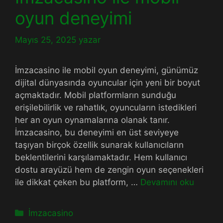
oyun deneyimi
Mayıs 25, 2025
yazar
İmzacasino ile mobil oyun deneyimi, günümüz
dijital dünyasında oyuncular için yeni bir boyut
açmaktadır. Mobil platformların sunduğu
erişilebilirlik ve rahatlık, oyuncuların istedikleri
her an oyun oynamalarına olanak tanır.
İmzacasino, bu deneyimi en üst seviyeye
taşıyan birçok özellik sunarak kullanıcıların
beklentilerini karşılamaktadır. Hem kullanıcı
dostu arayüzü hem de zengin oyun seçenekleri
ile dikkat çeken bu platform, …
Devamını oku
Kategoriler
İmzacasino