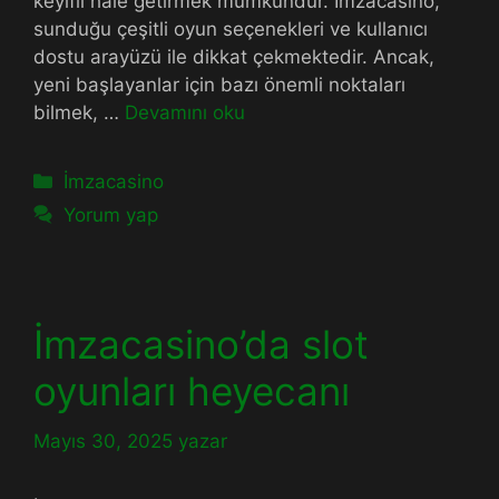
keyifli hale getirmek mümkündür. İmzacasino,
sunduğu çeşitli oyun seçenekleri ve kullanıcı
dostu arayüzü ile dikkat çekmektedir. Ancak,
yeni başlayanlar için bazı önemli noktaları
bilmek, …
Devamını oku
Kategoriler
İmzacasino
Yorum yap
İmzacasino’da slot
oyunları heyecanı
Mayıs 30, 2025
yazar