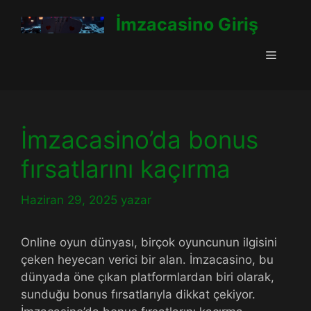
İçeriğe
İmzacasino Giriş
atla
Menü
İmzacasino’da bonus
fırsatlarını kaçırma
Haziran 29, 2025
yazar
Online oyun dünyası, birçok oyuncunun ilgisini
çeken heyecan verici bir alan. İmzacasino, bu
dünyada öne çıkan platformlardan biri olarak,
sunduğu bonus fırsatlarıyla dikkat çekiyor.